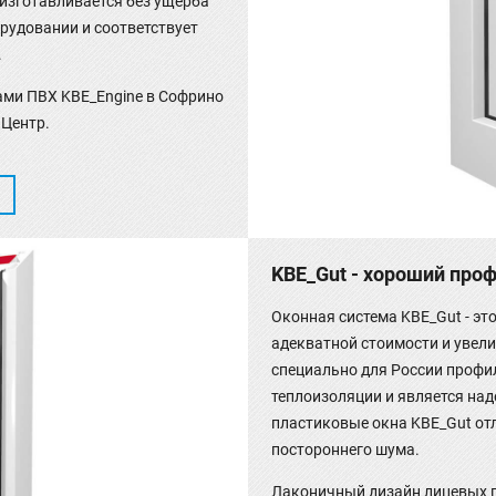
 изготавливается без ущерба
рудовании и соответствует
.
ами ПВХ KBE_Engine в Софрино
Центр.
KBE_Gut - хороший про
Оконная система KBE_Gut - эт
адекватной стоимости и увел
специально для России профи
теплоизоляции и является над
пластиковые окна KBE_Gut от
постороннего шума.
Лаконичный дизайн лицевых 