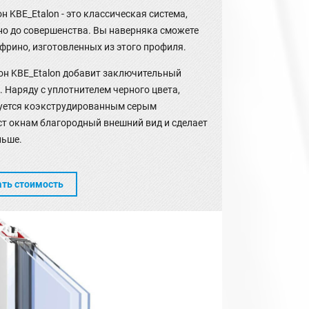
 KBE_Etalon - это классическая система,
но до совершенства. Вы наверняка сможете
фрино, изготовленных из этого профиля.
он KBE_Etalon добавит заключительный
. Наряду с уплотнителем черного цвета,
туется коэкструдированным серым
ст окнам благородный внешний вид и сделает
льше.
ать стоимость