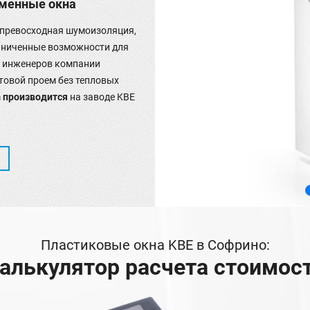
еменные окна
 превосходная шумоизоляция,
аниченные возможности для
я инженеров компании
товой проем без тепловых
m
производится
на заводе KBE
Пластиковые окна KBE в Софрино:
алькулятор расчета стоимос