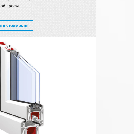
ой проем.
ать стоимость