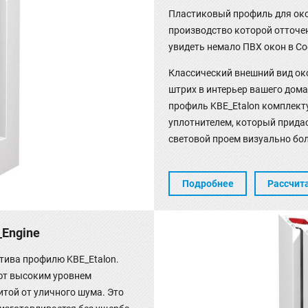
Пластиковый профиль для окон
производство которой отточе
увидеть немало ПВХ окон в Со
Классический внешний вид ок
штрих в интерьер вашего дома
профиль KBE_Etalon комплек
уплотнителем, который прида
световой проем визуально бо
Подробнее
Рассчит
_Engine
атива профилю KBE_Etalon.
ют высоким уровнем
итой от уличного шума. Это